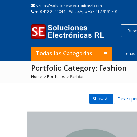
ventas@solucioneselectronicasrl.com
+58 412 2944044 | WhatsApp +58 412 9131801
Todas las Categorías
Inicio
Portfolio Category:
Fashion
Home
Portfolios
Fashion
Show All
Develope