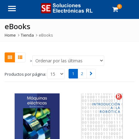
0
Menu
eBooks
Home
Tienda
eBooks
>
1
2
Productos por página: