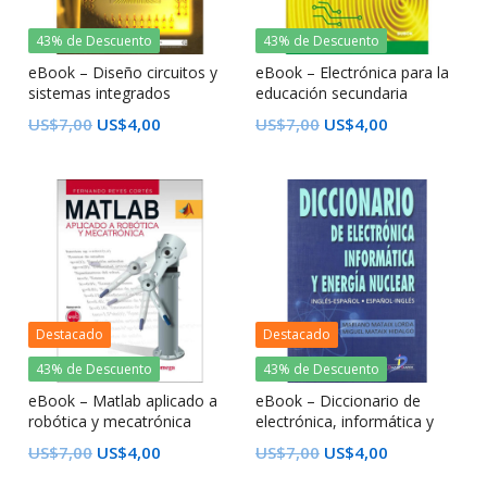
43% de Descuento
43% de Descuento
eBook – Diseño circuitos y
eBook – Electrónica para la
sistemas integrados
educación secundaria
US$
7,00
US$
4,00
US$
7,00
US$
4,00
Destacado
Destacado
43% de Descuento
43% de Descuento
eBook – Matlab aplicado a
eBook – Diccionario de
robótica y mecatrónica
electrónica, informática y
energía nuclear: Inglés-
US$
7,00
US$
4,00
US$
7,00
US$
4,00
Español/Español-Inglés