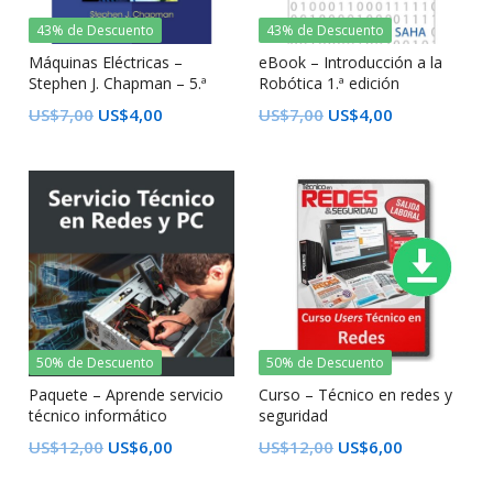
43% de Descuento
43% de Descuento
Máquinas Eléctricas –
eBook – Introducción a la
Stephen J. Chapman – 5.ª
Robótica 1.ª edición
edición
US$
7,00
US$
4,00
US$
7,00
US$
4,00
50% de Descuento
50% de Descuento
Paquete – Aprende servicio
Curso – Técnico en redes y
técnico informático
seguridad
US$
12,00
US$
6,00
US$
12,00
US$
6,00