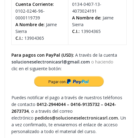
Cuenta Corriente:
0134-0407-13-
0102-0246-96-
4073024191
0000119739
A Nombre de:
Jaime
A Nombre de:
Jaime
Sierra
Sierra
C.I.:
13904365
C.I.:
13904365
Para pagos con PayPal (USD):
A través de la cuenta
solucioneselectronicasrl@gmail.com
o haciendo
clic en el siguiente botón:
Puedes notificar el pago a través de nuestros teléfonos
de contacto
0412-2944044 –
0416-9135732 –
0424-
2673734
, o a través del correo
electrónico
pedidos@solucioneselectronicasrl.com.
Un
a vez confirmado, te enviaremos el enlace de acceso
personalizado a todo el material del curso.