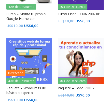
40% de Descuento
40% de Descuento
Curso – Monta tu propio
Curso Cisco CCNA 200-301
Google Home con
US$
10,00
US$
6,00
Raspberry Pi
US$
10,00
US$
6,00
Destacado
40% de Descuento
40% de Descuento
Paquete – WordPress de
Paquete – Todo PHP 7
básico a experto
US$
10,00
US$
6,00
US$
10,00
US$
6,00