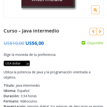
Curso – Java intermedio
US$
10,00
US$
6,00
Disponible
Elige la moneda de tu preferencia:
USA dollar
Utiliza la potencia de Java y la programación orientada a
objetos.
Título:
Java intermedio
Idioma:
Español
Duración:
3:34 horas
Formato:
Videocurso
Presentación:
Versión digital, los enlaces de descarga se envían