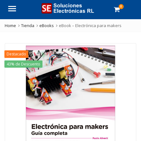
0
Menu
Home
Tienda
eBooks
eBook – Electrónica para makers
Destacado
43% de Descuento