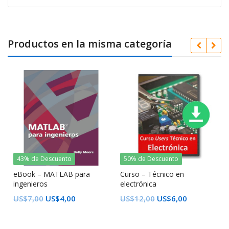
Productos en la misma categoría
43% de Descuento
50% de Descuento
eBook – MATLAB para
Curso – Técnico en
ingenieros
electrónica
US$
7,00
US$
4,00
US$
12,00
US$
6,00