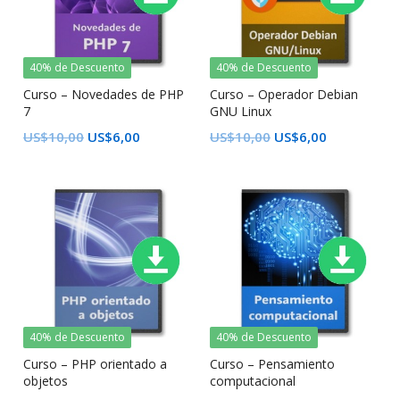
40% de Descuento
40% de Descuento
Curso – Novedades de PHP
Curso – Operador Debian
7
GNU Linux
US$
10,00
US$
6,00
US$
10,00
US$
6,00
40% de Descuento
40% de Descuento
Curso – PHP orientado a
Curso – Pensamiento
objetos
computacional