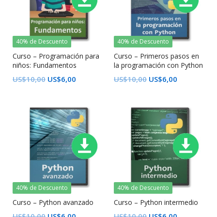
40% de Descuento
40% de Descuento
Curso – Programación para
Curso – Primeros pasos en
niños: Fundamentos
la programación con Python
US$
10,00
US$
6,00
US$
10,00
US$
6,00
40% de Descuento
40% de Descuento
Curso – Python avanzado
Curso – Python intermedio
US$
10,00
US$
6,00
US$
10,00
US$
6,00