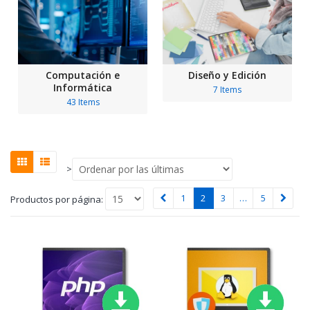
Computación e
Diseño y Edición
Informática
7 Items
43 Items
>
1
2
3
…
5
Productos por página: