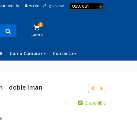
izar pedido
Acceder/Registrarse
USD, US$
0
Carrito
B
Cómo Comprar
Contacto
m – doble imán
Disponible
a: