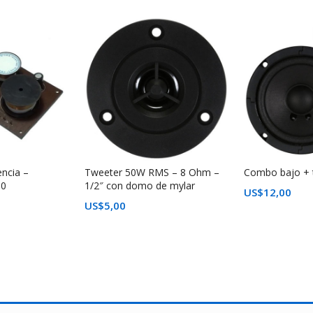
encia –
Tweeter 50W RMS – 8 Ohm –
Combo bajo + 
00
1/2″ con domo de mylar
US$
12,00
US$
5,00