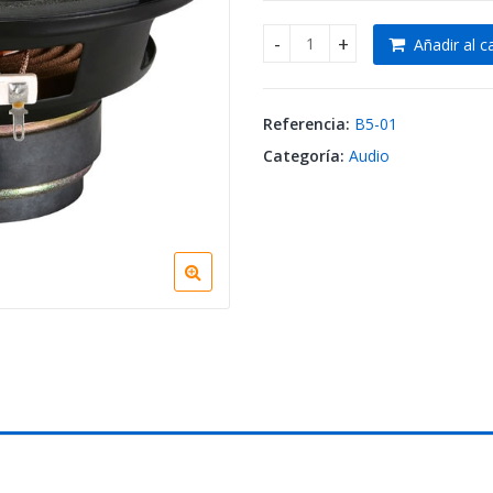
Añadir al ca
Bajo de 5" 60W - 8ohm - dobl
Referencia:
B5-01
Categoría:
Audio