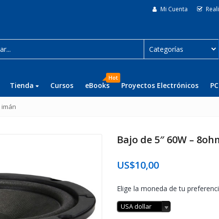
Mi Cuenta
Real
Hot
Tienda
Cursos
eBooks
Proyectos Electrónicos
PC
e imán
Bajo de 5″ 60W – 8oh
US$
10,00
Elige la moneda de tu preferenci
USA dollar