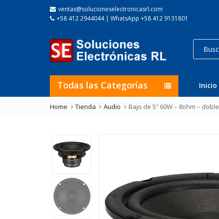
ventas@solucioneselectronicasrl.com
+58 412 2944044 | WhatsApp +58 412 9131801
Todas las Categorías
Inicio
Home
Tienda
Audio
Bajo de 5″ 60W – 8ohm – dobl