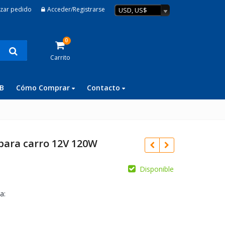
izar pedido
Acceder/Registrarse
USD, US$
0
Carrito
B
Cómo Comprar
Contacto
para carro 12V 120W
Disponible
a: