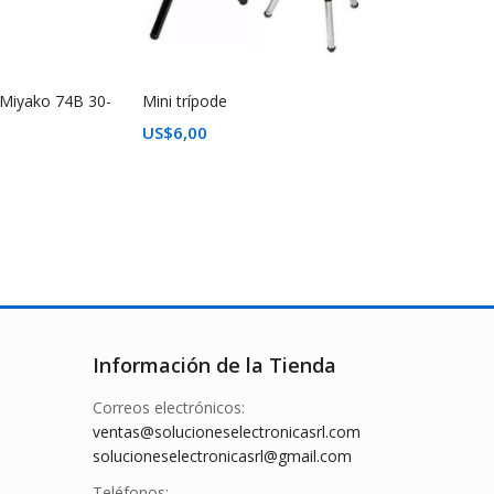
 Miyako 74B 30-
Mini trípode
US$
6,00
Información de la Tienda
Correos electrónicos:
ventas@solucioneselectronicasrl.com
solucioneselectronicasrl@gmail.com
Teléfonos: