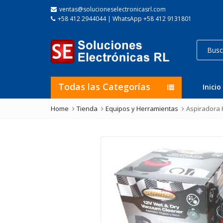
ventas@solucioneselectronicasrl.com
+58 412 2944044 | WhatsApp +58 412 9131801
Todas las Categorías
Inicio
Home
Tienda
Equipos y Herramientas
Aspiradora 