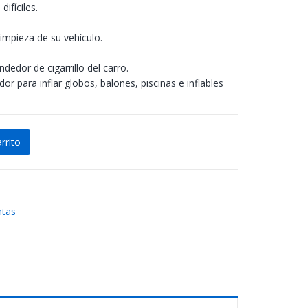
ifíciles.
 limpieza de su vehículo.
dedor de cigarrillo del carro.
 para inflar globos, balones, piscinas e inflables
rrito
rro 12V 120W cantidad
ntas