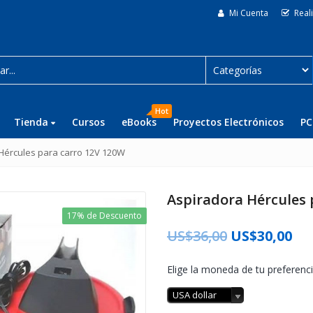
Mi Cuenta
Real
Hot
Tienda
Cursos
eBooks
Proyectos Electrónicos
PC
Hércules para carro 12V 120W
Aspiradora Hércules 
17% de Descuento
US$
36,00
US$
30,00
Elige la moneda de tu preferenci
USA dollar