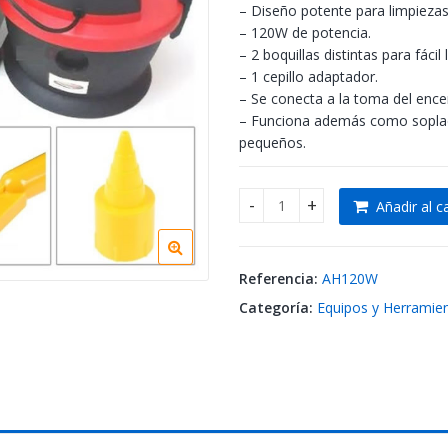
– Diseño potente para limpiezas d
– 120W de potencia.
– 2 boquillas distintas para fácil
– 1 cepillo adaptador.
– Se conecta a la toma del encen
– Funciona además como soplador
pequeños.
Añadir al ca
Aspiradora Hércules para ca
Referencia:
AH120W
Categoría:
Equipos y Herramie