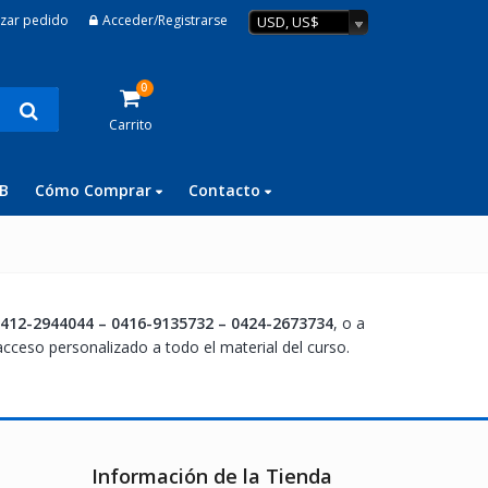
izar pedido
Acceder/Registrarse
USD, US$
0
Carrito
B
Cómo Comprar
Contacto
412-2944044 –
0416-9135732 –
0424-2673734
, o a
cceso personalizado a todo el material del curso.
Información de la Tienda