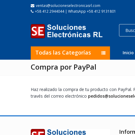
ventas@solucioneselectronicasrl.com
+58 412 2944044 | WhatsApp +58 412 9131801
Todas las Categorías
Inicio
Compra por PayPal
Haz realizado la compra de tu producto con PayPal. 
través del correo electrónico
pedidos@solucionesel
Infor