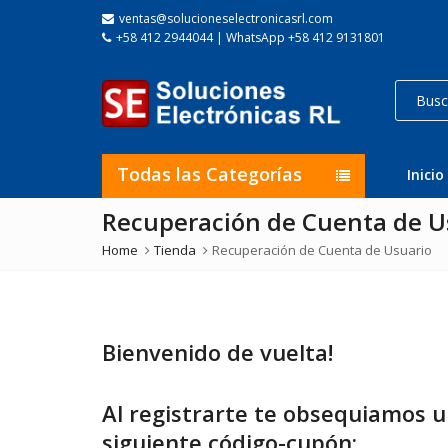
ventas@solucioneselectronicasrl.com
+58 412 2944044 | WhatsApp +58 412 9131801
Todas las Categorías
Inicio
Recuperación de Cuenta de U
Home
Tienda
Recuperación de Cuenta de Usuario
Bienvenido de vuelta!
Al registrarte te obsequiamos 
siguiente código-cupón: