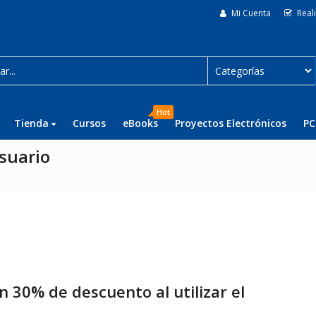
Mi Cuenta
Real
Hot
Tienda
Cursos
eBooks
Proyectos Electrónicos
PC
suario
un
30% de descuento
al utilizar el