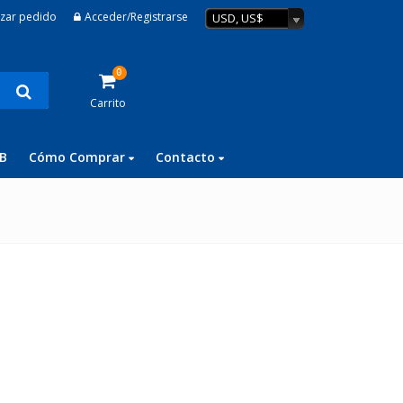
izar pedido
Acceder/Registrarse
USD, US$
0
Carrito
B
Cómo Comprar
Contacto